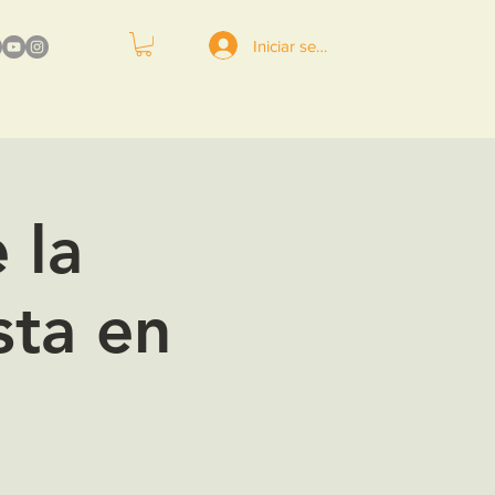
Iniciar sesión
da
Eventos
Amigos de TETIEM
 la
sta en