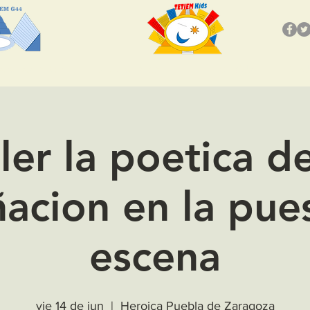
ara las Artes
Escuela INBA
TETIEM Kids
Tien
ller la poetica de
acion en la pue
escena
vie 14 de jun
  |  
Heroica Puebla de Zaragoza