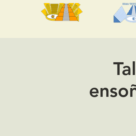
Inicio
Quienes Somos
Centro p
Ta
ensoñ