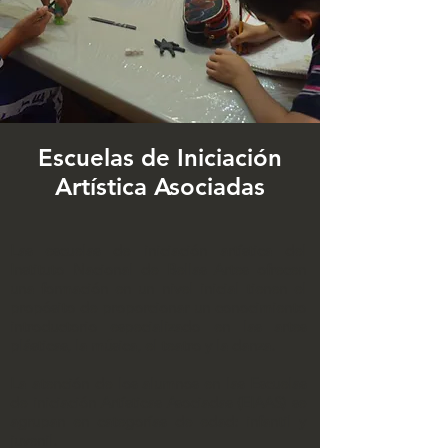
Escuelas de Iniciación
Artística Asociadas
Las escuelas de iniciación artística del
Instituto Nacional de Bellas Artes ofrecen
una formación en un nivel inicial tienen el
propósito de proporcionar un conocimiento
introductorio especializado en las artes
plásticas, la música, el teatro y la danza.
La atención de los alumnos en las Escuelas
de iniciación Artísticas Asociadas (EIAAS) se
agrupan en categorías de edad: infantil y
juvenil.