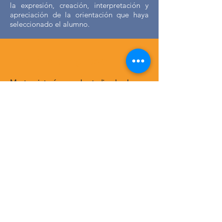
la expresión, creación, interpretación y
apreciación de la orientación que haya
seleccionado el alumno.
Perfil de Ingreso
Mostrar interés por el estudio de algunos
de los lenguajes artísticos que se ofrecen:
Danza,
(contemporanea, clásica o ballet y
folclórica).
Teatro
, (actuación).
Música
(piano, violín, flauta dulce, flauta
transversa,
guitarra, solfeo y percusiones).
Artes plásticas y visuales.
Así como
mostrar disposición y compromiso para