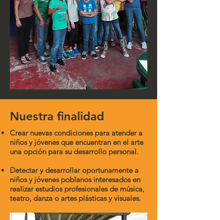
Nuestra finalidad
Crear nuevas condiciones para atender a
niños y jóvenes que encuentran en el arte
una opción para su desarrollo personal.
Detectar y desarrollar oportunamente a
niños y jóvenes poblanos interesados en
realizar estudios profesionales de música,
teatro, danza o artes plásticas y visuales.