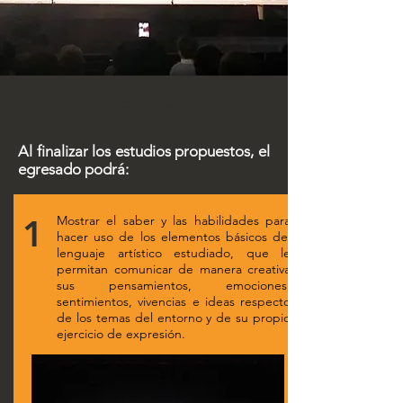
Perfil de Egreso
Al finalizar los estudios propuestos, el
egresado podrá:
1
Mostrar el saber y las habilidades para
hacer uso de los elementos básicos del
lenguaje artístico estudiado, que le
permitan comunicar de manera creativa
sus pensamientos, emociones,
sentimientos, vivencias e ideas respecto
de los temas del entorno y de su propio
ejercicio de expresión.