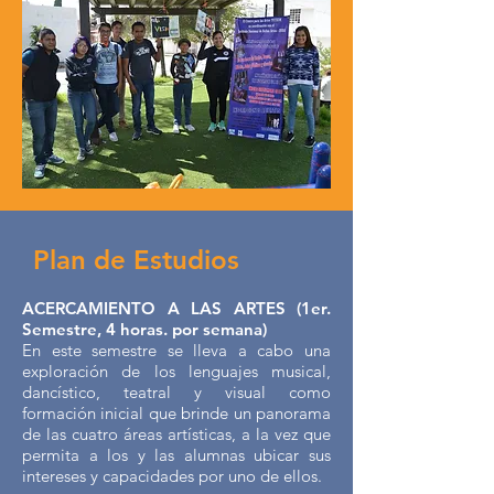
Plan de Estudios
ACERCAMIENTO A LAS ARTES (1er.
Semestre, 4 horas. por semana)
En este semestre se lleva a cabo una
exploración de los lenguajes musical,
dancístico, teatral y visual como
formación inicial que brinde un panorama
de las cuatro áreas artísticas, a la vez que
permita a los y las alumnas ubicar sus
intereses y capacidades por uno de ellos.